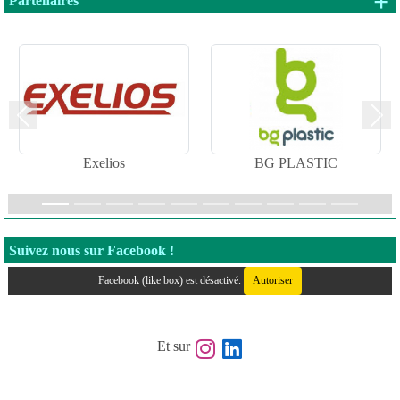
+ 
Partenaires
Précedent
Suiv
Exelios
BG PLASTIC
Suivez nous sur Facebook !
Facebook (like box) est désactivé.
Autoriser
Et sur