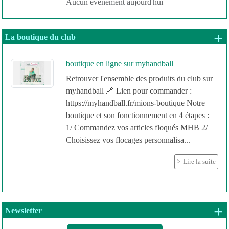
Aucun évènement aujourd'hui
+ 
La boutique du club
boutique en ligne sur myhandball
Retrouver l'ensemble des produits du club sur
myhandball 🔗 Lien pour commander :
https://myhandball.fr/mions-boutique Notre
boutique et son fonctionnement en 4 étapes :
1/ Commandez vos articles floqués MHB 2/
Choisissez vos flocages personnalisa...
Lire la suite
+ 
Newsletter