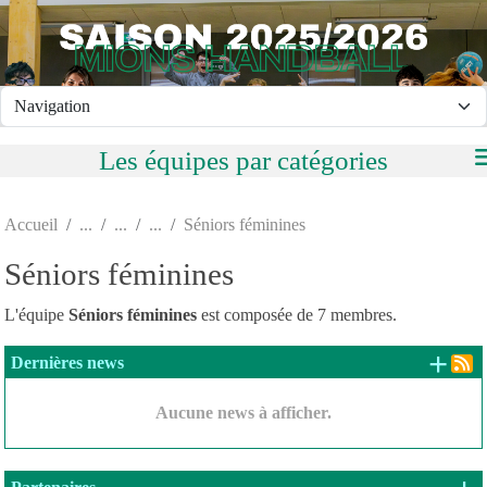
Panneau de gestion des cookies
Les équipes par catégories
Accueil
Séniors féminines
Séniors féminines
L'équipe
Séniors féminines
est composée de 7 membres.
+ d
Dernières news
Aucune news à afficher.