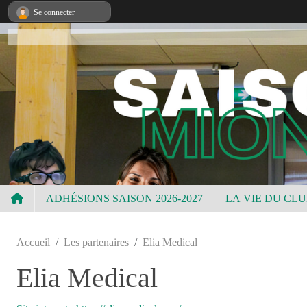
Panneau de gestion des cookies
Se connecter
ADHÉSIONS SAISON 2026-2027
LA VIE DU CL
Accueil
Les partenaires
Elia Medical
Elia Medical