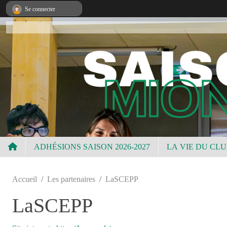
Panneau de gestion des cookies
Se connecter
ADHÉSIONS SAISON 2026-2027
LA VIE DU CL
Accueil
Les partenaires
LaSCEPP
LaSCEPP