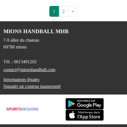
1
2
»
MIONS HANDBALL MHB
7-9 allee du chateau
69780
mions
Tél. :
0613491202
contact@mionshandball.com
Informations légales
Signaler un contenu inapproprié
SPORTS
REGIONS